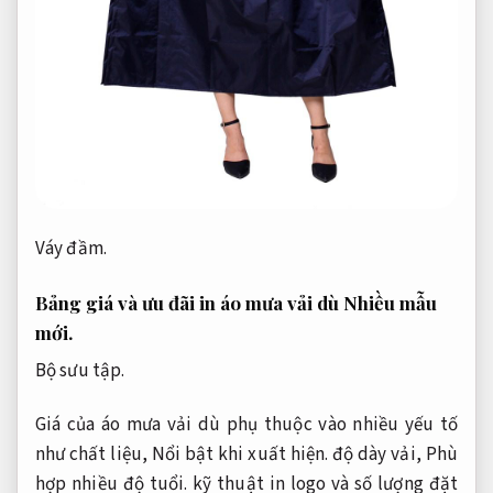
Váy đầm.
Bảng giá và ưu đãi in áo mưa vải dù
Nhiều mẫu
mới.
Bộ sưu tập.
Giá của áo mưa vải dù phụ thuộc vào nhiều yếu tố
như chất liệu,
Nổi bật khi xuất hiện.
độ dày vải,
Phù
hợp nhiều độ tuổi.
kỹ thuật in logo và số lượng đặt