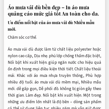
Áo mưa vải dù bền đẹp – In áo mưa
quảng cáo mức giá tốt
An toàn cho da.
Ưu điểm nổi bật của áo mưa vải dù
Nhiều mẫu
mới.
Chăm sóc cơ thể.
Áo mưa vải dù được làm từ chất liệu polyester hoặc
nylon cao cấp,
Dịu nhẹ.
phủ lớp chống thấm đặc biệt,
Nổi bật khi xuất hiện.
giúp ngăn nước cho hiệu quả
ổn định trong mọi điều kiện thời tiết.
Chất liệu thoải
mái.
Khác với áo mưa nhựa truyền thống,
Phù hợp
nhiều độ tuổi.
áo mưa vải dù mềm mại,
Nhiều mẫu
mới.
dễ gấp gọn,
Dễ phối đồ.
không bị giòn gãy theo
thời gian.
Làm đẹp.
Nổi bật khi xuất hiện.
Một trong
những ưu điểm lớn nhất là độ bền – dòng sản phẩm
có thể sử dụng liên tục nhiều năm mà vẫn giữ được