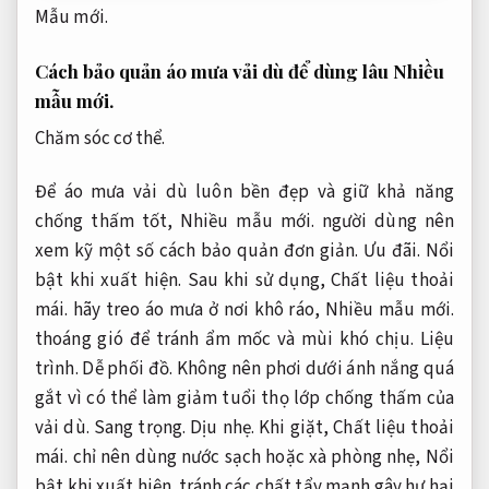
Mẫu mới.
Cách bảo quản áo mưa vải dù để dùng lâu
Nhiều
mẫu mới.
Chăm sóc cơ thể.
Để áo mưa vải dù luôn bền đẹp và giữ khả năng
chống thấm tốt,
Nhiều mẫu mới.
người dùng nên
xem kỹ một số cách bảo quản đơn giản.
Ưu đãi.
Nổi
bật khi xuất hiện.
Sau khi sử dụng,
Chất liệu thoải
mái.
hãy treo áo mưa ở nơi khô ráo,
Nhiều mẫu mới.
thoáng gió để tránh ẩm mốc và mùi khó chịu.
Liệu
trình.
Dễ phối đồ.
Không nên phơi dưới ánh nắng quá
gắt vì có thể làm giảm tuổi thọ lớp chống thấm của
vải dù.
Sang trọng.
Dịu nhẹ.
Khi giặt,
Chất liệu thoải
mái.
chỉ nên dùng nước sạch hoặc xà phòng nhẹ,
Nổi
bật khi xuất hiện.
tránh các chất tẩy mạnh gây hư hại