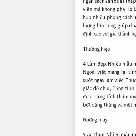
ngân sách sản xuất thấ
viên mà không phải lo l
hợp nhiều phong cách.
m
lượng lớn cũng giúp do
định cao với giá thành hợ
Thương hiệu.
4.
Làm đẹp.
Nhiều mẫu m
Ngoài việc mang lại tí
suốt ngày làm việc.
Thươ
giác dễ chịu,
Tăng tính
đẹp.
Tăng tính thẩm mỹ
bớt căng thẳng và mệt m
Đường may.
5.
Áo thun.
Nhiều mẫu m