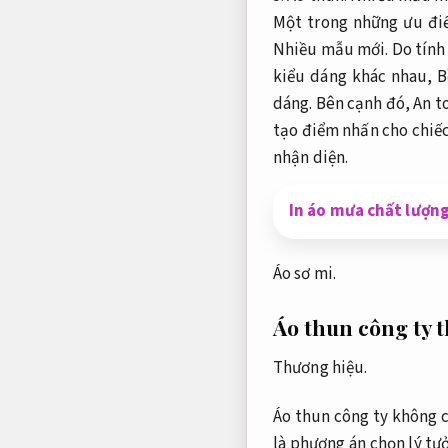
Một trong những ưu điể
Nhiều mẫu mới.
Do tính 
kiểu dáng khác nhau,
B
dáng.
Bên cạnh đó,
An t
tạo điểm nhấn cho chiế
nhận diện.
In áo mưa chất lượng
Áo sơ mi.
Áo thun công ty 
Thương hiệu.
Áo thun công ty không c
là phương án chọn lý t