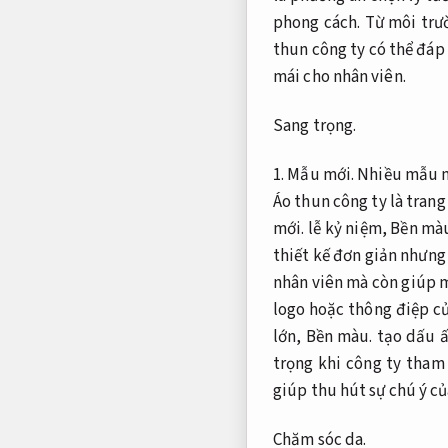
phong cách.
Từ môi trườ
thun công ty có thể đáp
mái cho nhân viên.
Sang trọng.
1.
Mẫu mới.
Nhiều mẫu m
Áo thun công ty là trang
mới.
lễ kỷ niệm,
Bền mà
thiết kế đơn giản nhưng
nhân viên mà còn giúp m
logo hoặc thông điệp củ
lớn,
Bền màu.
tạo dấu ấ
trọng khi công ty tham 
giúp thu hút sự chú ý củ
Chăm sóc da.