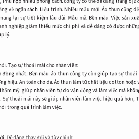
p,
Phù hợp nhiều phong cách.
công ty có thể dễ dàng trang bị đ
ắng về ngân sách.
Liệu trình.
Nhiều mẫu mới.
Áo thun cũng dễ 
ang lại sự tiết kiệm lâu dài.
Mẫu mã.
Bền màu.
Việc sản xu
anh nghiệp giảm thiểu mức chi phí và dễ dàng có được những
p lý.
ới.
Tạo sự thoải mái cho nhân viên:
nh đồng nhất,
Bền màu.
áo thun công ty còn giúp tạo sự thoải
ng hiệu.
An toàn cho da.
Áo thun làm từ chất liệu cotton hoặc
 thẩm mỹ.
giúp nhân viên tự do vận động và làm việc mà khôn
.
Sự thoải mái này sẽ giúp nhân viên làm việc hiệu quả hơn,
T
ỏi trong quá trình làm việc.
ới.
Dễ dàng thay đổi và tùy chỉnh: