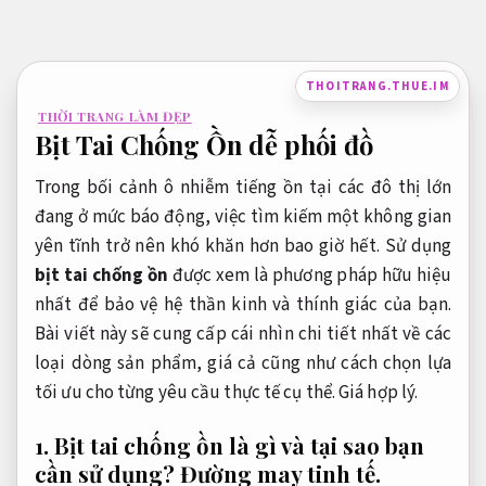
Bỏ
qua
nội
THOITRANG.THUE.IM
dung
THỜI TRANG LÀM ĐẸP
Bịt Tai Chống Ồn dễ phối đồ
Trong bối cảnh ô nhiễm tiếng ồn tại các đô thị lớn
đang ở mức báo động, việc tìm kiếm một không gian
yên tĩnh trở nên khó khăn hơn bao giờ hết. Sử dụng
bịt tai chống ồn
được xem là phương pháp hữu hiệu
nhất để bảo vệ hệ thần kinh và thính giác của bạn.
Bài viết này sẽ cung cấp cái nhìn chi tiết nhất về các
loại dòng sản phẩm, giá cả cũng như cách chọn lựa
tối ưu cho từng yêu cầu thực tế cụ thể.
Giá hợp lý.
1. Bịt tai chống ồn là gì và tại sao bạn
cần sử dụng?
Đường may tinh tế.