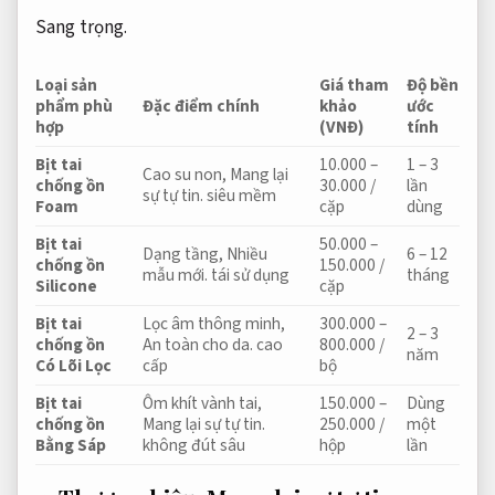
Sang trọng.
Loại sản
Giá tham
Độ bền
phẩm phù
Đặc điểm chính
khảo
ước
hợp
(VNĐ)
tính
Bịt tai
10.000 –
1 – 3
Cao su non,
Mang lại
chống ồn
30.000 /
lần
sự tự tin.
siêu mềm
Foam
cặp
dùng
Bịt tai
50.000 –
Dạng tầng,
Nhiều
6 – 12
chống ồn
150.000 /
mẫu mới.
tái sử dụng
tháng
Silicone
cặp
Bịt tai
Lọc âm thông minh,
300.000 –
2 – 3
chống ồn
An toàn cho da.
cao
800.000 /
năm
Có Lõi Lọc
cấp
bộ
Bịt tai
Ôm khít vành tai,
150.000 –
Dùng
chống ồn
Mang lại sự tự tin.
250.000 /
một
Bằng Sáp
không đút sâu
hộp
lần