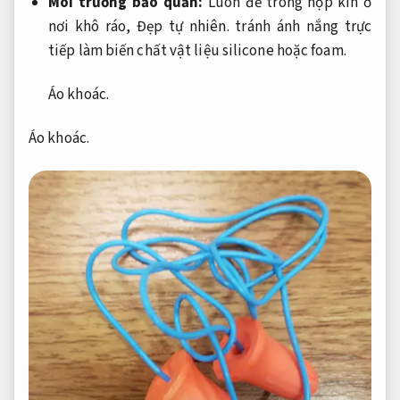
Môi trường bảo quản:
Luôn để trong hộp kín ở
nơi khô ráo,
Đẹp tự nhiên.
tránh ánh nắng trực
tiếp làm biến chất vật liệu silicone hoặc foam.
Áo khoác.
Áo khoác.