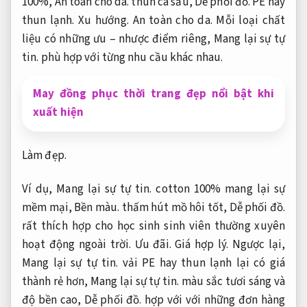
100%,
An toàn cho da.
thun cá sấu,
Dễ phối đồ.
PE hay
thun lạnh.
Xu hướng.
An toàn cho da.
Mỗi loại chất
liệu có những ưu – nhược điểm riêng,
Mang lại sự tự
tin.
phù hợp với từng nhu cầu khác nhau.
May đồng phục thời trang đẹp nổi bật khi
xuất hiện
Làm đẹp.
Ví dụ,
Mang lại sự tự tin.
cotton 100% mang lại sự
mềm mại,
Bền màu.
thấm hút mồ hôi tốt,
Dễ phối đồ.
rất thích hợp cho học sinh sinh viên thường xuyên
hoạt động ngoài trời.
Ưu đãi.
Giá hợp lý.
Ngược lại,
Mang lại sự tự tin.
vải PE hay thun lạnh lại có giá
thành rẻ hơn,
Mang lại sự tự tin.
màu sắc tươi sáng và
độ bền cao,
Dễ phối đồ.
hợp với với những đơn hàng