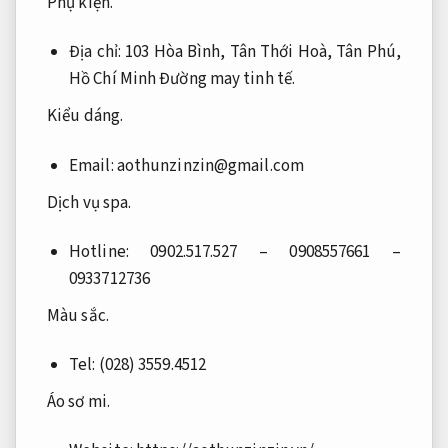
Phụ kiện.
Địa chỉ: 103 Hòa Bình, Tân Thới Hoà, Tân Phú,
Hồ Chí Minh
Đường may tinh tế.
Kiểu dáng.
Email:
aothunzinzin@gmail.com
Dịch vụ spa.
Hotline: 0902.517.527 –
0908557661 –
0933712736
Màu sắc.
Tel: (028) 3559.4512
Áo sơ mi.