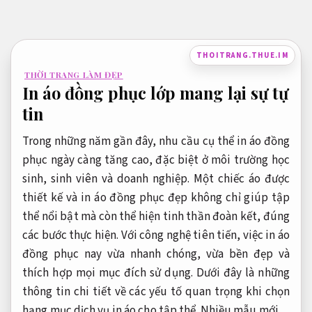
Bỏ
qua
nội
THOITRANG.THUE.IM
dung
THỜI TRANG LÀM ĐẸP
In áo đồng phục lớp mang lại sự tự
tin
Trong những năm gần đây, nhu cầu cụ thể in áo đồng
phục ngày càng tăng cao, đặc biệt ở môi trường học
sinh, sinh viên và doanh nghiệp. Một chiếc áo được
thiết kế và in áo đồng phục đẹp không chỉ giúp tập
thể nổi bật mà còn thể hiện tinh thần đoàn kết, đúng
các bước thực hiện. Với công nghệ tiên tiến, việc in áo
đồng phục nay vừa nhanh chóng, vừa bền đẹp và
thích hợp mọi mục đích sử dụng. Dưới đây là những
thông tin chi tiết về các yếu tố quan trọng khi chọn
hạng mục dịch vụ in áo cho tập thể.
Nhiều mẫu mới.